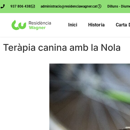
937 806 438
administracio@residenciawagner.cat
Dilluns - Dium
Inici
Historia
Carta 
Teràpia canina amb la Nola