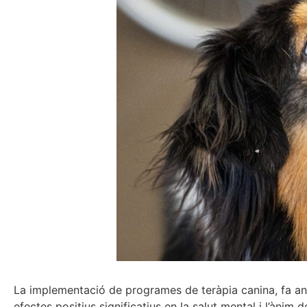
La implementació de programes de teràpia canina, fa anys
efectes positius significatius en la salut mental i l’ànim