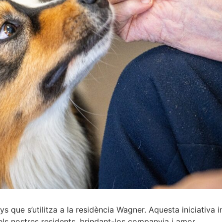
 que s’utilitza a la residència Wagner. Aquesta iniciativa
 dels nostres residents, brindant-los companyia i amor.