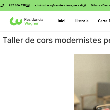
937 806 438
administracio@residenciawagner.cat
Dilluns - Dium
Inici
Historia
Carta 
Taller de cors modernistes pe